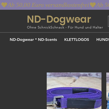
i
ND-Dogwear
Ohne SchnickSchnack - Für Hund und Halter
ND-Dogwear * ND-Scents
KLETTLOGOS
HUND