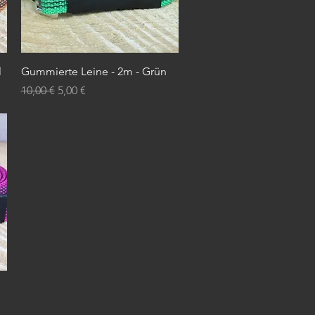
Schnellansicht
l
Gummierte Leine - 2m - Grün
Standardpreis
Sale-Preis
10,00 €
5,00 €