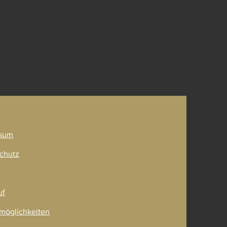
ner
sum
chutz
uf
möglichkeiten