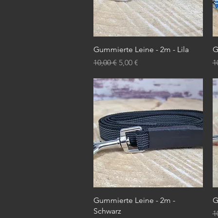
Schnellansicht
Gummierte Leine - 2m - Lila
G
Standardpreis
Sale-Preis
S
10,00 €
5,00 €
1
Schnellansicht
Gummierte Leine - 2m -
G
Schwarz
S
1