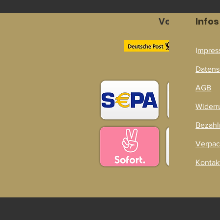
Versandpart
Infos
I
mpres
Zahlarten
Datens
AGB
Widerr
Bezahl
Verpac
Kontak