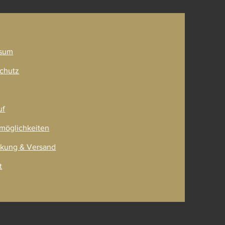
ner
sum
chutz
uf
möglichkeiten
kung & Versand
t