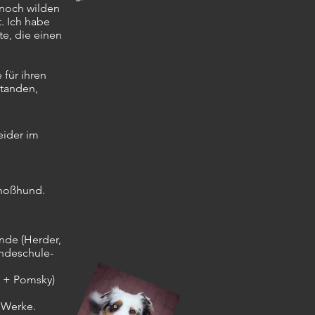
 noch wilden
. Ich habe
e, die einen
für ihren
standen,
eider im
choßhund.
unde (Herder,
ndeschule-
i + Pomsky)
e Werke.