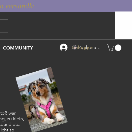
Einloggen
Punkte ansehen
COMMUNITY
toß war,
g, zu klein,
rtband etc.
icht so