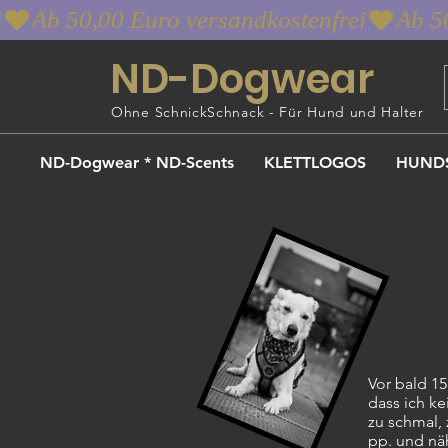
i
ND-Dogwear
Ohne SchnickSchnack - Für Hund und Halter
ND-Dogwear * ND-Scents
KLETTLOGOS
HUND
Vor bald 1
dass ich k
zu schmal, 
pp. und nä