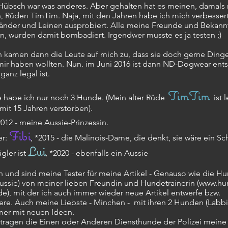
 Hübsch war was anderes. Aber gehalten hat es meinen, damals
, Rüden TimTim. Naja, mit den Jahren habe ich mich verbessert
bänder und Leinen ausprobiert. Alle meine Freunde und Bekannt
n, wurden damit bombadiert. Irgendwer musste es ja testen ;)
 kamen dann die Leute auf mich zu, dass sie doch gerne Dinge 
ir haben wollten. Nun, im Juni 2016 ist dann ND-Dogwear ent
 ganz legal ist.
TimTim
e habe ich nur noch 3 Hunde. (Mein alter Rüde
ist l
mit 15 Jahren verstorben).
2012 - meine Aussie-Prinzessin.
Fibi
er:
, *2015 - die Malinois-Dame, die denkt, sie wäre ein S
Lui
gler ist
, *2020 - ebenfalls ein Aussie
n und sind meine Tester für meine Artikel - Genauso wie die H
ussie) von meiner lieben Freundin und Hundetrainerin (
www.hu
de
), mit der ich auch immer wieder neue Artikel entwerfe bzw.
iere. Auch meine Liebste - Minchen - mit ihren 2 Hunden (Labb
er mit neuen Ideen.
ragen die Einen oder Anderen Diensthunde der Polizei mein