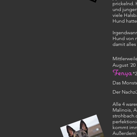
prickelnd.
und jungen
viele Hals
Hund hatte
Irgendwann
Hund von m
damit alles
Mittlerweil
August ´20 
Fenya
*
Das Monst
Der Nachzü
Alle 4 ware
Malinois, A
strohbach.
perfektion
kommt imm
Außerdem t