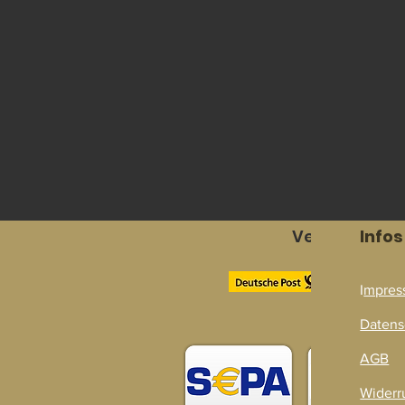
Versandpart
Infos
I
mpres
Zahlarten
Datens
AGB
Widerr