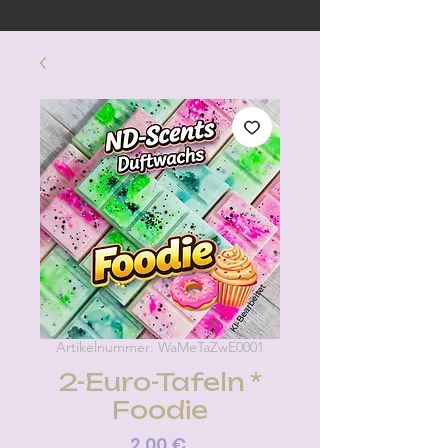
Artikelnummer: WaMeTaZwE0001
2-Euro-Tafeln *
Foodie
Preis
2,00 €