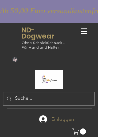
Ab 50,00 Euro versandkostenfrei
ND-
Dogwear
Ohne SchnickSchnack -
Für Hund und Halter
Einloggen