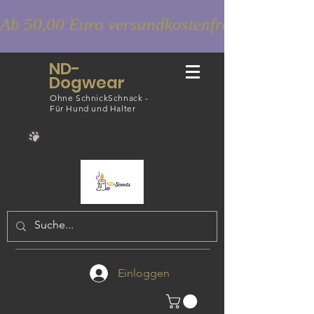
Ab 50,00 Euro versandkostenfrei
ND-
Dogwear
Ohne SchnickSchnack -
Für Hund und Halter
Einloggen