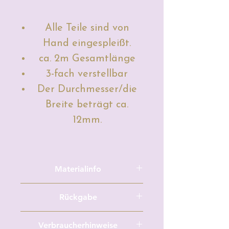
Alle Teile sind von
Hand eingespleißt.
ca. 2m Gesamtlänge
3-fach verstellbar
Der Durchmesser/die
Breite beträgt ca.
12mm.
Materialinfo
Aufgrund der Lichtverhältnisse
Rückgabe
bei der Produktfotografie und
unterschiedlichen
Meterware/Zuschnitte und
Verbraucherhinweise
Bildschirmeinstellungen kann es