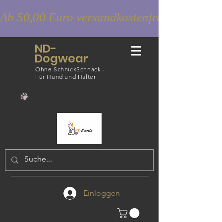
Ab 50,00 Euro versandkostenfrei
ND-
Dogwear
Ohne SchnickSchnack -
Für Hund und Halter
Einloggen