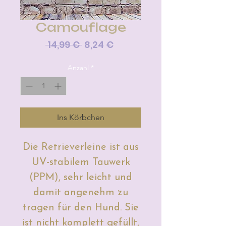
Camouflage
Standardpreis
Sale-
 14,99 € 
8,24 €
Preis
Anzahl
*
Ins Körbchen
Die Retrieverleine ist aus
UV-stabilem Tauwerk
(PPM), sehr leicht und
damit angenehm zu
tragen für den Hund. Sie
ist nicht komplett gefüllt,