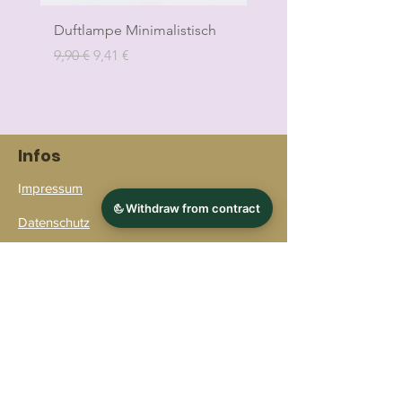
Duftlampe Minimalistisch
Duftlampe Bubble
Standardpreis
Sale-Preis
Standardpreis
9,90 €
9,41 €
9,90 €
Infos
I
mpressum
Datenschutz
AGB
Widerruf
Bezahlmöglichkeiten
Verpackung & Versand
Kontakt