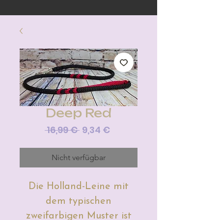
Deep Red
Standardpreis
Sale-
 16,99 € 
9,34 €
Preis
Nicht verfügbar
Die Holland-Leine mit
dem typischen
zweifarbigen Muster ist