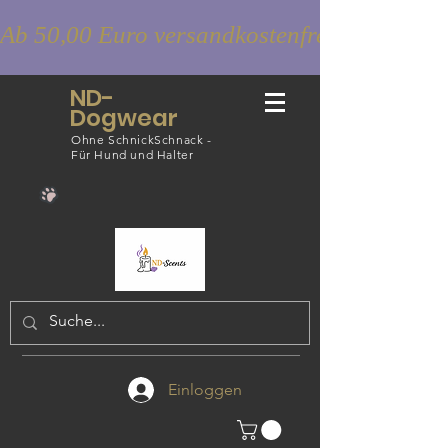
Ab 50,00 Euro versandkostenfrei
ND-
Dogwear
Ohne SchnickSchnack -
Für Hund und Halter
Einloggen