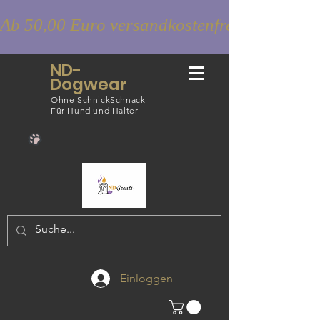
Ab 50,00 Euro versandkostenfrei
ND-
Dogwear
Ohne SchnickSchnack -
Für Hund und Halter
Einloggen