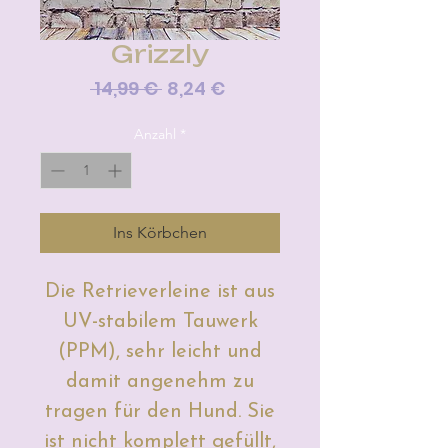
Grizzly
Standardpreis
Sale-
 14,99 € 
8,24 €
Preis
Anzahl
*
Ins Körbchen
Die Retrieverleine ist aus
UV-stabilem Tauwerk
(PPM), sehr leicht und
damit angenehm zu
tragen für den Hund. Sie
ist nicht komplett gefüllt,