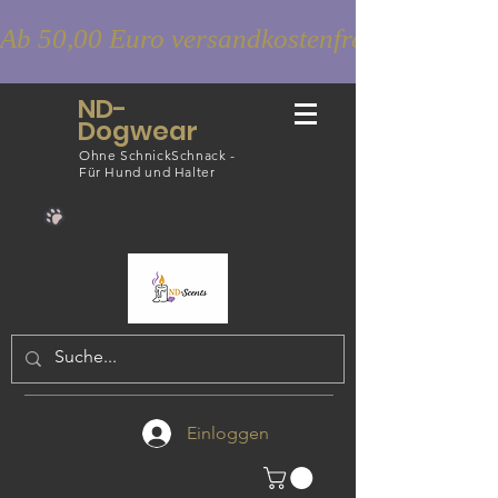
Ab 50,00 Euro versandkostenfrei
ND-
Dogwear
Ohne SchnickSchnack -
Für Hund und Halter
Einloggen