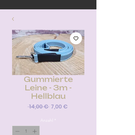
Gummierte
Leine - 3m -
Hellblau
Standardpreis
Sale-
 14,00 € 
7,00 €
Preis
Anzahl
*