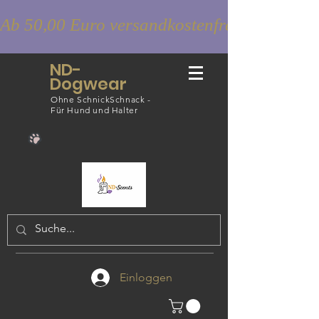
Ab 50,00 Euro versandkostenfrei
ND-
Dogwear
Ohne SchnickSchnack -
Für Hund und Halter
Einloggen