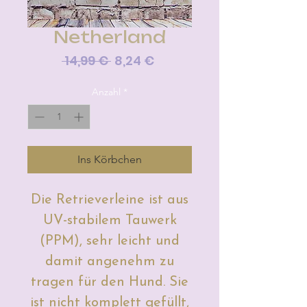
Netherland
Standardpreis
Sale-
 14,99 € 
8,24 €
Preis
Anzahl
*
Ins Körbchen
Die Retrieverleine ist aus
UV-stabilem Tauwerk
(PPM), sehr leicht und
damit angenehm zu
tragen für den Hund. Sie
ist nicht komplett gefüllt,