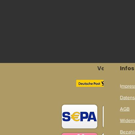
Versandpart
Infos
I
mpres
Zahlarten
Datens
AGB
Widerr
Bezahl