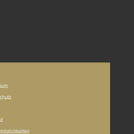
ner
sum
chutz
uf
möglichkeiten