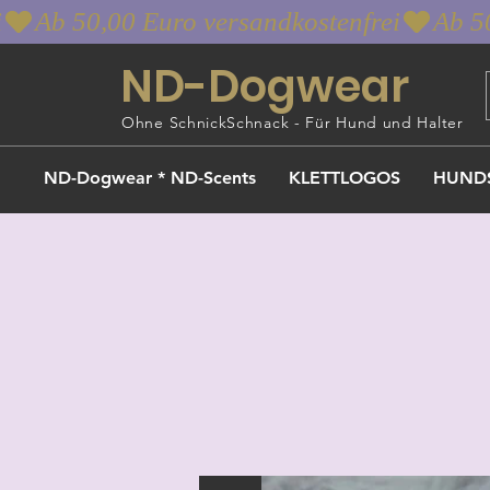
i
ND-Dogwear
Ohne SchnickSchnack - Für Hund und Halter
ND-Dogwear * ND-Scents
KLETTLOGOS
HUND