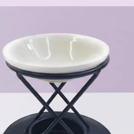
85077 Manching
nine@nd-dogwear.de*