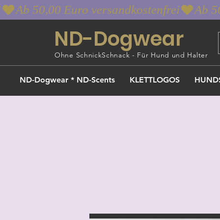
i
ND-Dogwear
Ohne SchnickSchnack - Für Hund und Halter
ND-Dogwear * ND-Scents
KLETTLOGOS
HUND