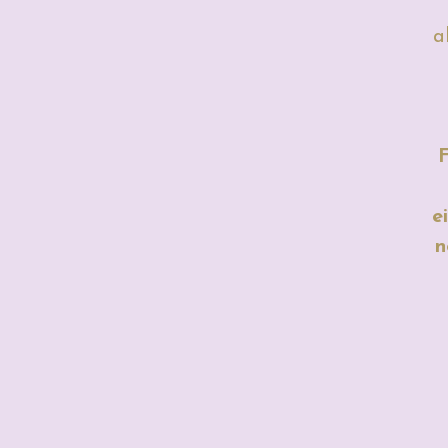
a
F
e
n