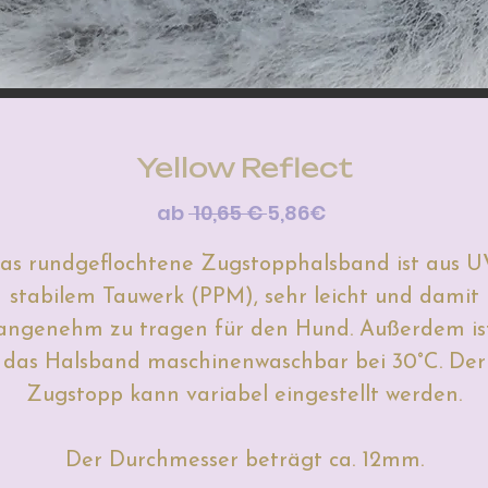
Yellow Reflect
Standardpreis
Sale-
ab
 10,65 € 
5,86€
Preis
as rundgeflochtene Zugstopphalsband ist aus U
stabilem Tauwerk (PPM), sehr leicht und damit
angenehm zu tragen für den Hund. Außerdem is
das Halsband maschinenwaschbar bei 30°C. Der
Zugstopp kann variabel eingestellt werden.
Der Durchmesser beträgt ca. 12mm.