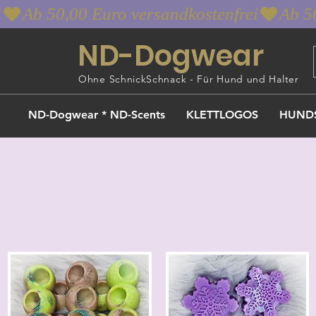
i
ND-Dogwear
Ohne SchnickSchnack - Für Hund und Halter
ND-Dogwear * ND-Scents
KLETTLOGOS
HUND