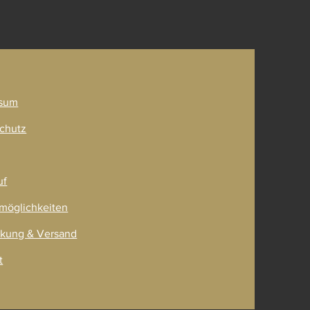
ner
sum
chutz
uf
möglichkeiten
kung & Versand
t