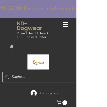
Ab 50,00 Euro versandkostenfrei
ND-
Dogwear
Ohne SchnickSchnack -
Für Hund und Halter
Einloggen