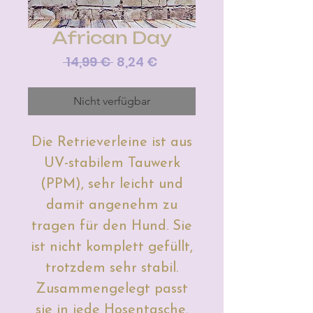
African Day
Standardpreis
Sale-
 14,99 € 
8,24 €
Preis
Nicht verfügbar
Die Retrieverleine ist aus
UV-stabilem Tauwerk
(PPM), sehr leicht und
damit angenehm zu
tragen für den Hund. Sie
ist nicht komplett gefüllt,
trotzdem sehr stabil.
Zusammengelegt passt
sie in jede Hosentasche.