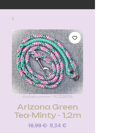
Artikelnummer: HL2026036
Arizona Green
Tea-Minty - 1,2m
Standardpreis
Sale-
 16,99 € 
9,34 €
Preis