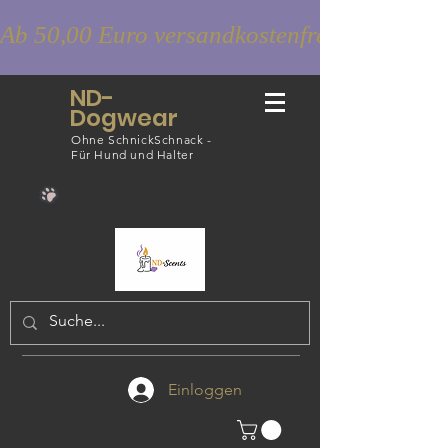
Ab 50,00 Euro versandkostenfrei
ND-
Dogwear
Ohne SchnickSchnack -
Für Hund und Halter
Einloggen