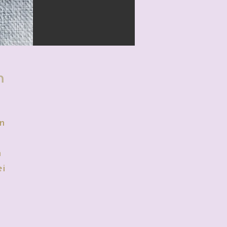
m
en
n
ei