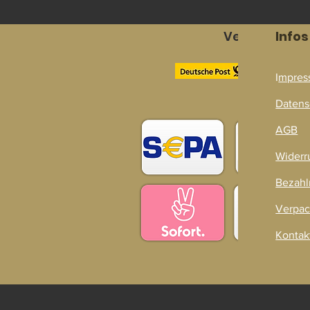
Versandpart
Infos
I
mpres
Zahlarten
Datens
AGB
Widerr
Bezahl
Verpac
Kontak