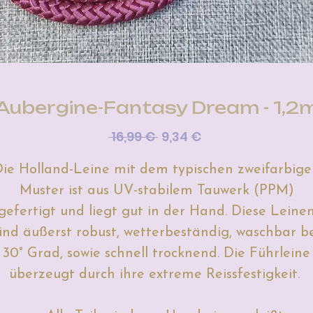
Aubergine-Fantasy Dream - 1,2
Standardpreis
Sale-
 16,99 € 
9,34 €
Preis
ie Holland-Leine mit dem typischen zweifarbig
Muster ist aus UV-stabilem Tauwerk (PPM)
gefertigt und liegt gut in der Hand.
Diese Leine
ind äußerst robust, wetterbeständig, waschbar b
30° Grad, sowie schnell trocknend. Die Führleine
überzeugt durch ihre extreme Reissfestigkeit.