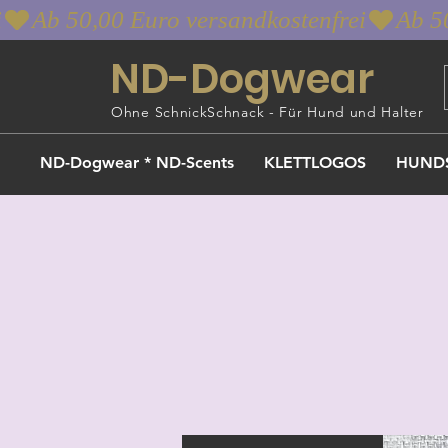
i
ND-Dogwear
Ohne SchnickSchnack - Für Hund und Halter
ND-Dogwear * ND-Scents
KLETTLOGOS
HUND