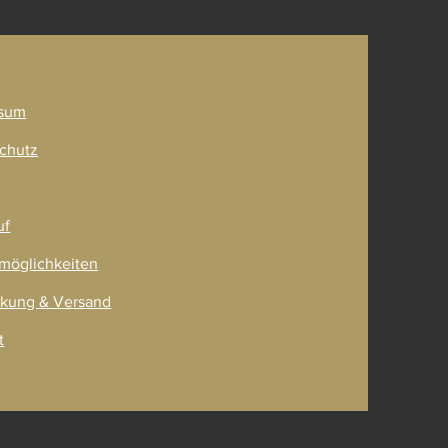
ner
sum
chutz
uf
möglichkeiten
kung & Versand
t