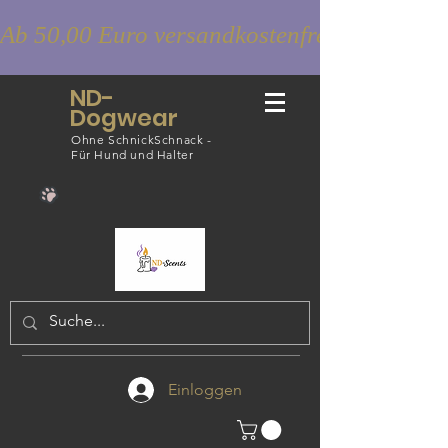
Ab 50,00 Euro versandkostenfrei
ND-
Dogwear
Ohne SchnickSchnack -
Für Hund und Halter
Einloggen