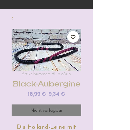
Artikelnummer: HL-blaAub
Black-Aubergine
Standardpreis
Sale-
 16,99 € 
9,34 €
Preis
Nicht verfügbar
Die Holland-Leine mit