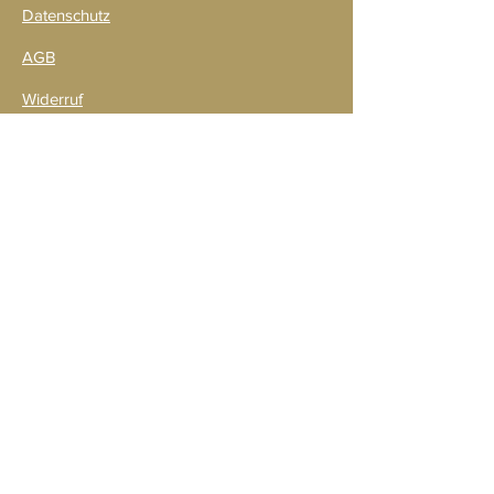
Datenschutz
AGB
Widerruf
Bezahlmöglichkeiten
Verpackung & Versand
Kontakt
Versandpartner
Zahlarten