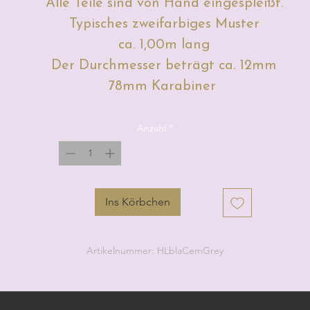
Alle Teile sind von Hand eingespleißt.
Typisches zweifarbiges Muster
ca. 1,00m lang
Der Durchmesser beträgt ca. 12mm
78mm Karabiner
Anzahl
*
Ins Körbchen
Artikelnummer: HLblaCemGrey