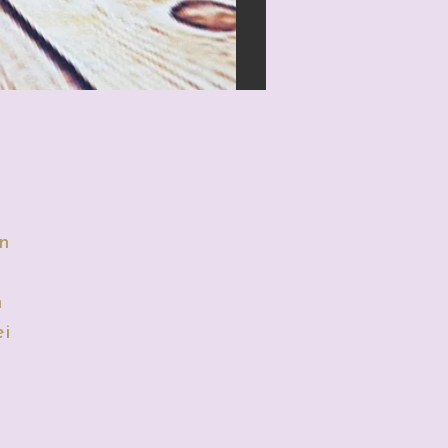
en
n
ei