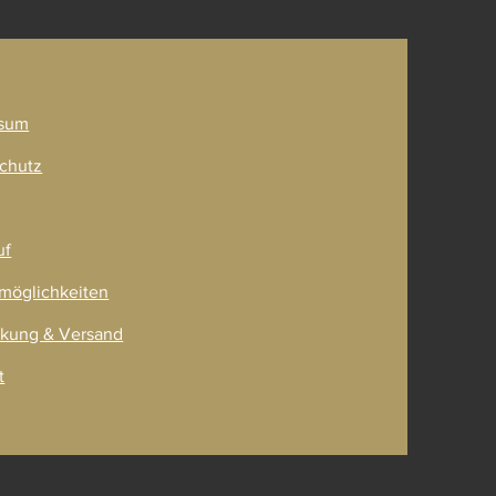
ner
sum
chutz
uf
möglichkeiten
kung & Versand
t