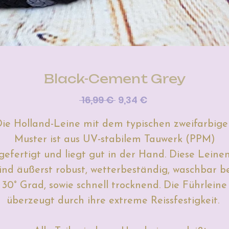
Black-Cement Grey
Standardpreis
Sale-
 16,99 € 
9,34 €
Preis
ie Holland-Leine mit dem typischen zweifarbig
Muster ist aus UV-stabilem Tauwerk (PPM)
gefertigt und liegt gut in der Hand.
Diese Leine
ind äußerst robust, wetterbeständig, waschbar b
30° Grad, sowie schnell trocknend. Die Führleine
überzeugt durch ihre extreme Reissfestigkeit.