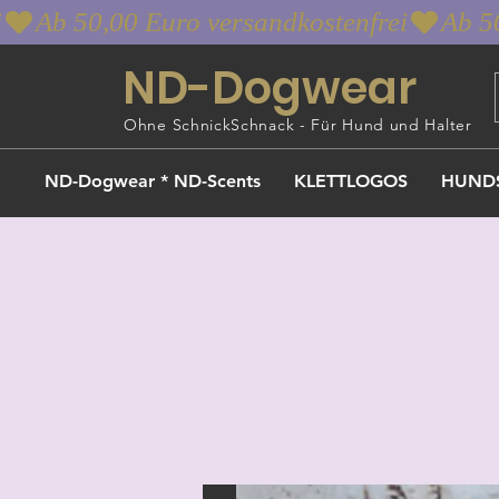
i
ND-Dogwear
Ohne SchnickSchnack - Für Hund und Halter
ND-Dogwear * ND-Scents
KLETTLOGOS
HUND