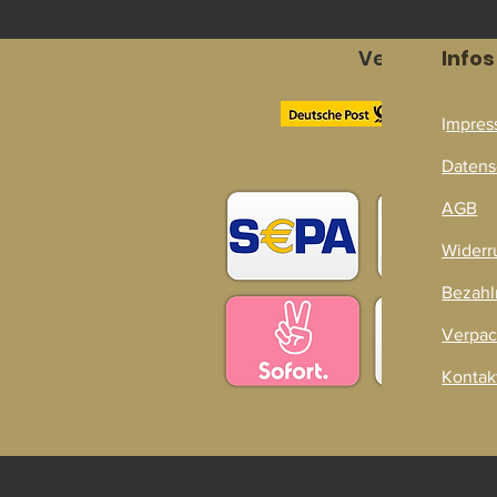
Versandpart
Infos
I
mpres
Zahlarten
Datens
AGB
Widerr
Bezahl
Verpac
Kontak