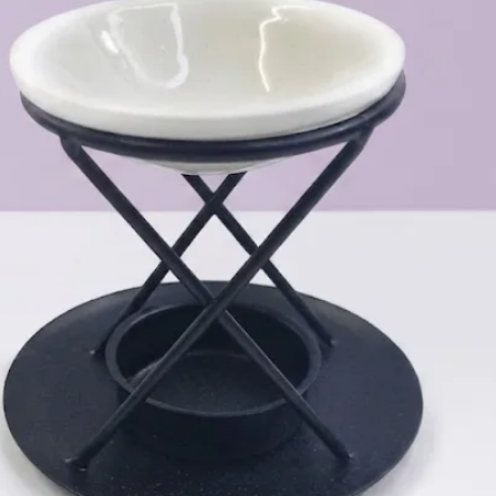
Bestimmungsgemäße Verwendung:
n sind für das Führen und Sichern von Hunden während Spazier
Sie sind nicht für den Einsatz als Zugleine oder bei extrem
Warnhinweis:
igten Leinen nicht, wenn sichtbare Abnutzung oder Schäden (z. 
e regelmäßig, besonders die Karabiner und Verbindungsteile, a
PPM/Hollandleinen:
t dazu geeignet am Boden schleifen zu lassen, nicht für Hund
rial Fäden/es entsteht Pilling. Das Gleiche gilt für Kontakt mi
Bei unsachgemäßem Gebrauch besteht kein Widerrufsrecht.