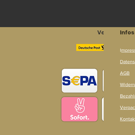
Versandpart
Infos
I
mpres
Zahlarten
Datens
AGB
Widerr
Bezahl
Verpac
Kontak