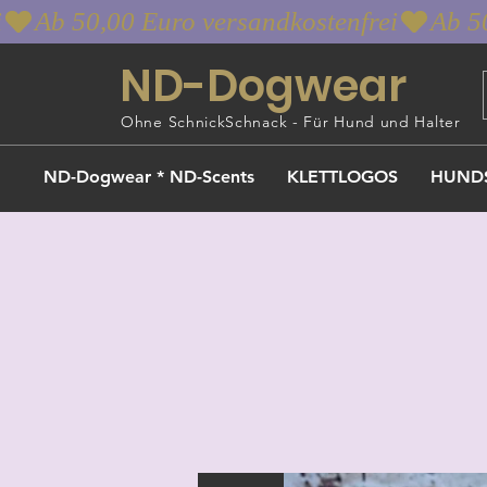
i
ND-Dogwear
Ohne SchnickSchnack - Für Hund und Halter
ND-Dogwear * ND-Scents
KLETTLOGOS
HUND