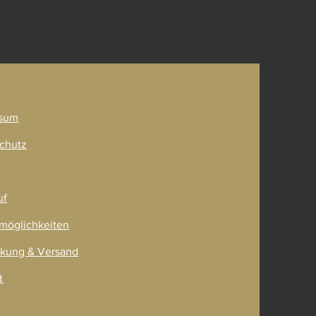
ner
sum
chutz
uf
möglichkeiten
kung & Versand
t