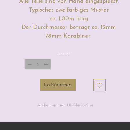
Alle Teile sind von Hand eingespleißt.
Typisches zweifarbiges Muster
ca. 1,00m lang
Der Durchmesser beträgt ca. 12mm
78mm Karabiner
Anzahl
*
Ins Körbchen
Artikelnummer: HL-Bla-DiaSna