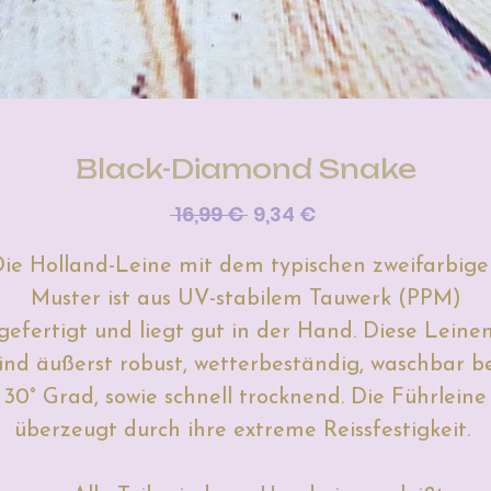
Black-Diamond Snake
Standardpreis
Sale-
 16,99 € 
9,34 €
Preis
ie Holland-Leine mit dem typischen zweifarbig
Muster ist aus UV-stabilem Tauwerk (PPM)
gefertigt und liegt gut in der Hand.
Diese Leine
ind äußerst robust, wetterbeständig, waschbar b
30° Grad, sowie schnell trocknend. Die Führleine
überzeugt durch ihre extreme Reissfestigkeit.