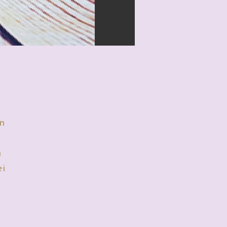
en
n
ei