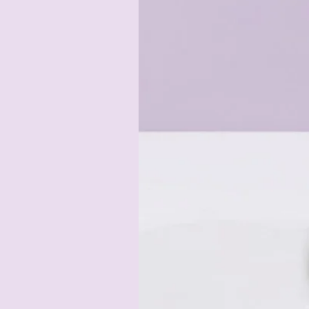
Unsere handgefertigten Leine
Umgebungen vorgesehen. 
Verwenden Sie unsere handgefert
Prüfen Sie die Lein
PPM oder Hollandleinen sind nich
dadurch zieht das Mate