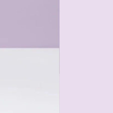
gängen oder in kontrollierten
en Belastungen geeignet.
B. Risse, lose Nähte) auftreten.
uf mögliche Schäden.
e, die ins Gebüsch verschwinden -
t Klett oder Ähnlichem.