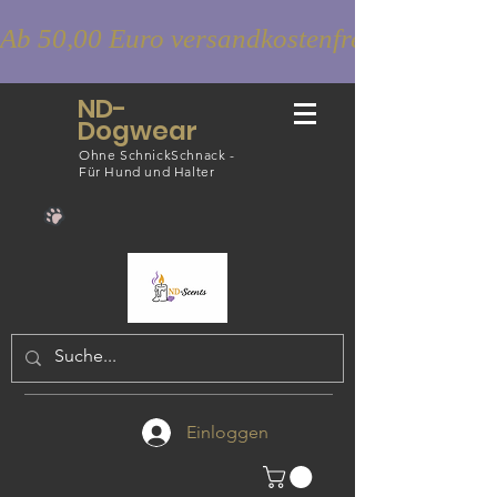
Ab 50,00 Euro versandkostenfrei
ND-
Dogwear
Ohne SchnickSchnack -
Für Hund und Halter
Einloggen