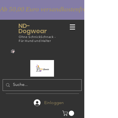
Ab 50,00 Euro versandkostenfrei
ND-
Dogwear
Ohne SchnickSchnack -
Für Hund und Halter
Einloggen