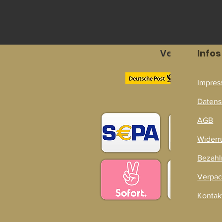
Versandpart
Infos
I
mpres
Zahlarten
Datens
AGB
Widerr
Bezahl
Verpac
Kontak