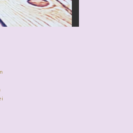
en
n
ei