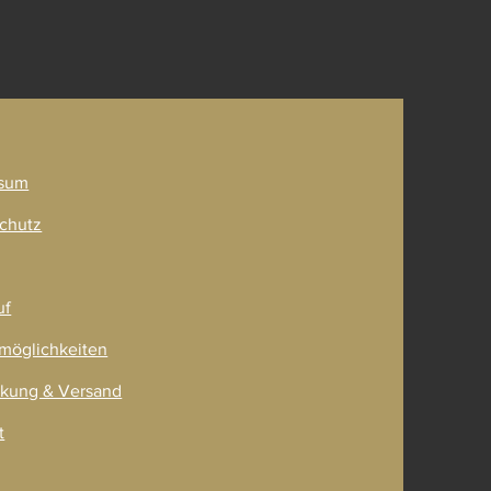
ner
sum
chutz
uf
möglichkeiten
kung & Versand
t