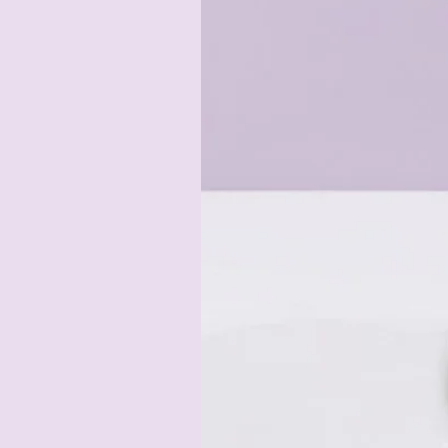
Unsere handgefertigten Leine
Umgebungen vorgesehen. 
Verwenden Sie unsere handgefert
Prüfen Sie die Lein
PPM oder Hollandleinen sind nich
dadurch zieht das Mate