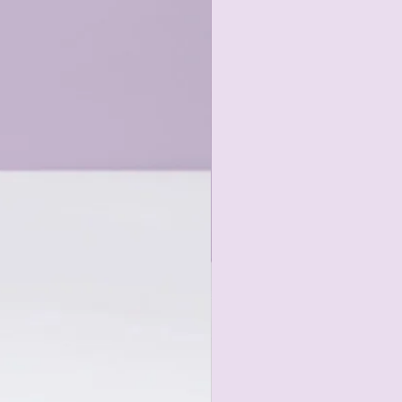
gängen oder in kontrollierten
en Belastungen geeignet.
B. Risse, lose Nähte) auftreten.
uf mögliche Schäden.
e, die ins Gebüsch verschwinden -
t Klett oder Ähnlichem.