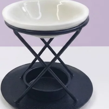
Bestimmungsgemäße Verwendung:
n sind für das Führen und Sichern von Hunden während Spazier
Sie sind nicht für den Einsatz als Zugleine oder bei extrem
Warnhinweis:
igten Leinen nicht, wenn sichtbare Abnutzung oder Schäden (z. 
e regelmäßig, besonders die Karabiner und Verbindungsteile, a
PPM/Hollandleinen:
t dazu geeignet am Boden schleifen zu lassen, nicht für Hund
rial Fäden/es entsteht Pilling. Das Gleiche gilt für Kontakt mi
Bei unsachgemäßem Gebrauch besteht kein Widerrufsrecht.