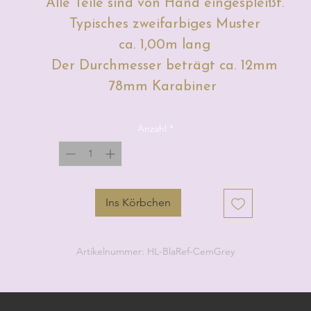
Alle Teile sind von Hand eingespleißt.
Typisches zweifarbiges Muster
ca. 1,00m lang
Der Durchmesser beträgt ca. 12mm
78mm Karabiner
Anzahl
*
Ins Körbchen
Artikelnummer: HL-BlaRef-CemGrey