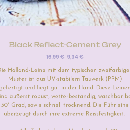
Black Reflect-Cement Grey
Standardpreis
Sale-
 16,99 € 
9,34 €
Preis
ie Holland-Leine mit dem typischen zweifarbig
Muster ist aus UV-stabilem Tauwerk (PPM)
gefertigt und liegt gut in der Hand.
Diese Leine
ind äußerst robust, wetterbeständig, waschbar b
30° Grad, sowie schnell trocknend. Die Führleine
überzeugt durch ihre extreme Reissfestigkeit.