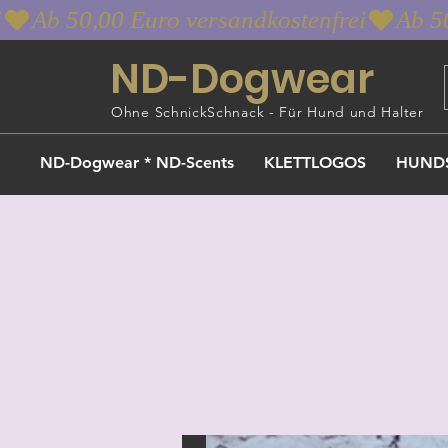
i
ND-Dogwear
Ohne SchnickSchnack - Für Hund und Halter
ND-Dogwear * ND-Scents
KLETTLOGOS
HUND