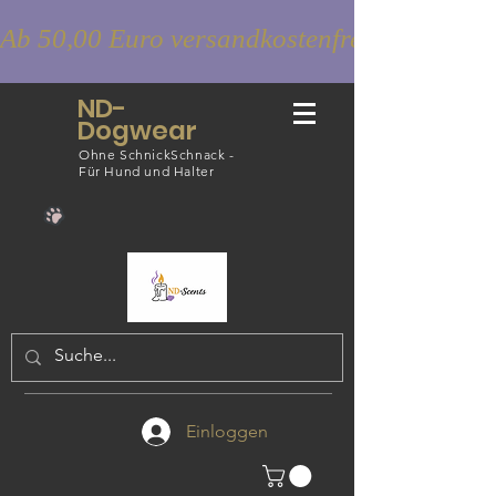
Ab 50,00 Euro versandkostenfrei
ND-
Dogwear
Ohne SchnickSchnack -
Für Hund und Halter
Einloggen