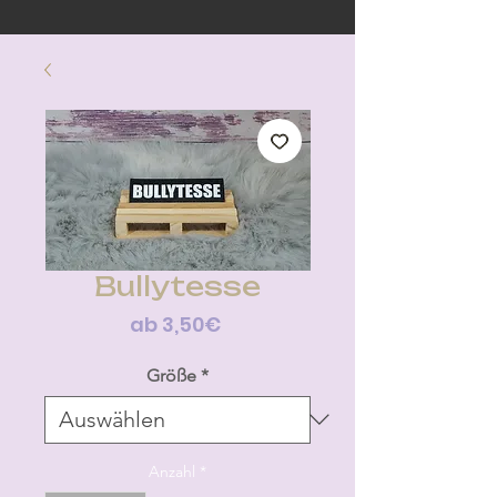
Bullytesse
Sale-
ab
3,50€
Preis
Größe
*
Anzahl
*