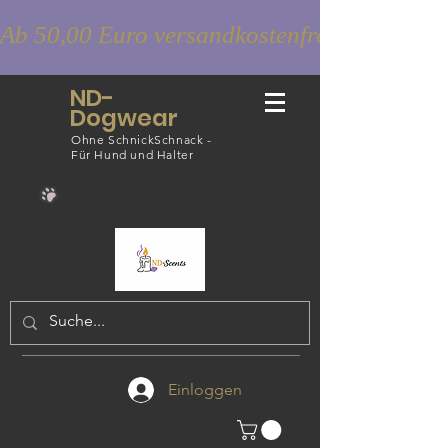
Ab 50,00 Euro versandkostenfrei
ND-
Dogwear
Ohne SchnickSchnack -
Für Hund und Halter
Einloggen