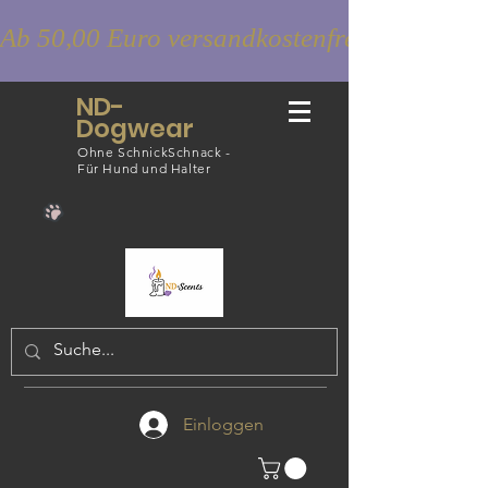
Ab 50,00 Euro versandkostenfrei
ND-
Dogwear
Ohne SchnickSchnack -
Für Hund und Halter
Einloggen