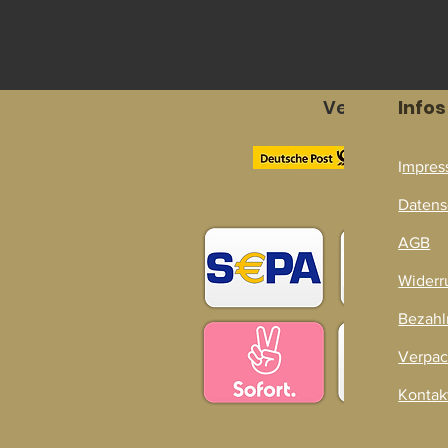
Versandpart
Infos
I
mpres
Zahlarten
Datens
AGB
Widerr
Bezahl
Verpac
Kontak