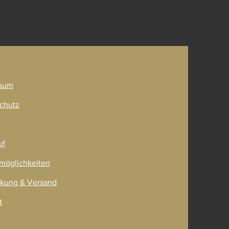
ner
sum
chutz
uf
möglichkeiten
kung & Versand
t