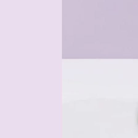
Unsere handgefertigten Leine
Umgebungen vorgesehen. 
Verwenden Sie unsere handgefert
Prüfen Sie die Lein
PPM oder Hollandleinen sind nich
dadurch zieht das Mate