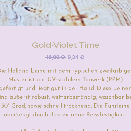
Gold-Violet Time
Standardpreis
Sale-
 16,99 € 
9,34 €
Preis
ie Holland-Leine mit dem typischen zweifarbig
Muster ist aus UV-stabilem Tauwerk (PPM)
gefertigt und liegt gut in der Hand.
Diese Leine
ind äußerst robust, wetterbeständig, waschbar b
30° Grad, sowie schnell trocknend. Die Führleine
überzeugt durch ihre extreme Reissfestigkeit.