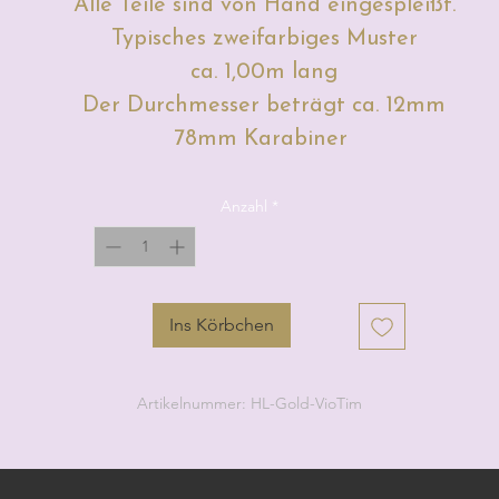
Alle Teile sind von Hand eingespleißt.
Typisches zweifarbiges Muster
ca. 1,00m lang
Der Durchmesser beträgt ca. 12mm
78mm Karabiner
Anzahl
*
Ins Körbchen
Artikelnummer: HL-Gold-VioTim