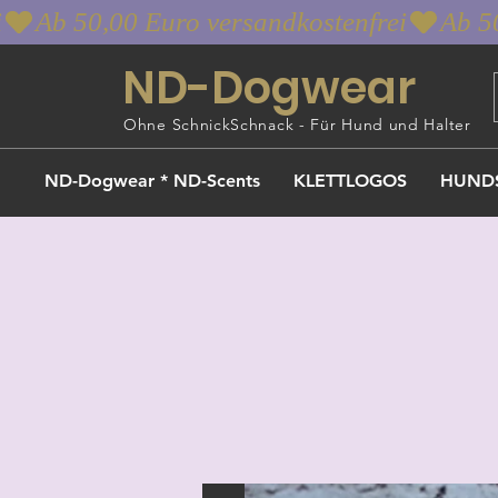
i
ND-Dogwear
Ohne SchnickSchnack - Für Hund und Halter
ND-Dogwear * ND-Scents
KLETTLOGOS
HUND