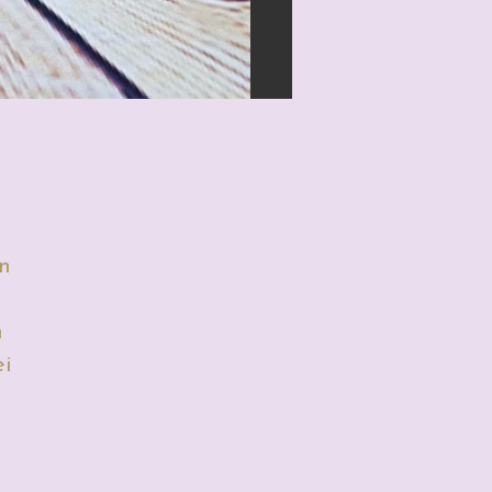
en
n
ei