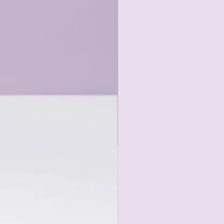
gängen oder in kontrollierten
en Belastungen geeignet.
B. Risse, lose Nähte) auftreten.
uf mögliche Schäden.
e, die ins Gebüsch verschwinden -
t Klett oder Ähnlichem.