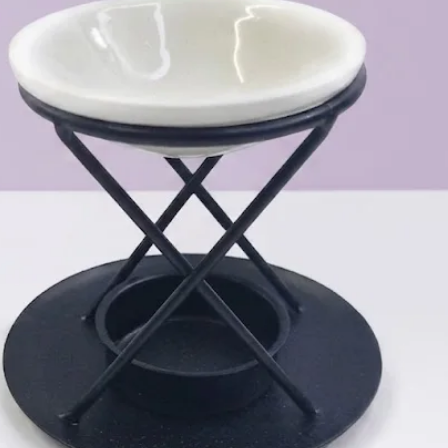
Bestimmungsgemäße Verwendung:
n sind für das Führen und Sichern von Hunden während Spazier
Sie sind nicht für den Einsatz als Zugleine oder bei extrem
Warnhinweis:
igten Leinen nicht, wenn sichtbare Abnutzung oder Schäden (z. 
e regelmäßig, besonders die Karabiner und Verbindungsteile, a
PPM/Hollandleinen:
t dazu geeignet am Boden schleifen zu lassen, nicht für Hund
rial Fäden/es entsteht Pilling. Das Gleiche gilt für Kontakt mi
Bei unsachgemäßem Gebrauch besteht kein Widerrufsrecht.