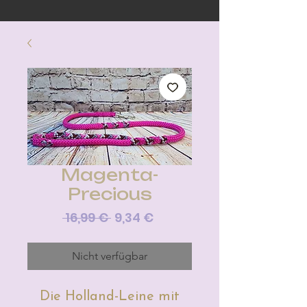
Magenta-
Precious
Standardpreis
Sale-
 16,99 € 
9,34 €
Preis
Nicht verfügbar
Die Holland-Leine mit