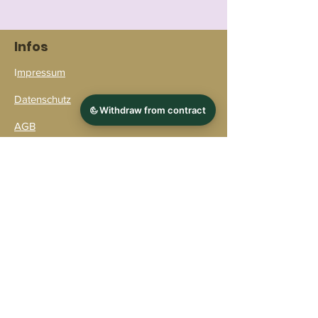
Karabiner-Auswahl:
Achte auf die passende Größe
des Karabiners für deinen Hund.
Infos
Bestimmungsgemäße
I
mpressum
Verwendung:
Datenschutz
Unsere handgefertigten Leinen
sind für das Führen und Sichern
AGB
von Hunden während
Widerruf
Spaziergängen oder in
kontrollierten Umgebungen
Bezahlmöglichkeiten
vorgesehen. Sie sind nicht für
den Einsatz als Zugleine oder bei
Verpackung & Versand
extremen Belastungen geeignet.
Kontakt
Versandpartner
Warnhinweis:
Verwenden Sie unsere
handgefertigten Leinen nicht,
wenn sichtbare Abnutzung oder