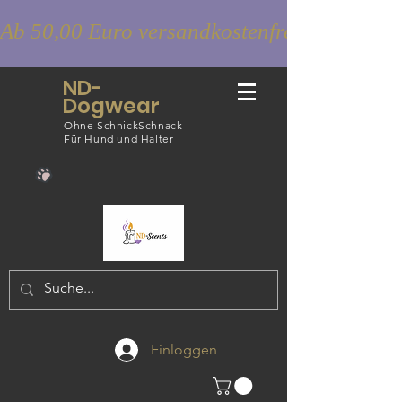
Ab 50,00 Euro versandkostenfrei
ND-
Dogwear
Ohne SchnickSchnack -
Für Hund und Halter
Einloggen