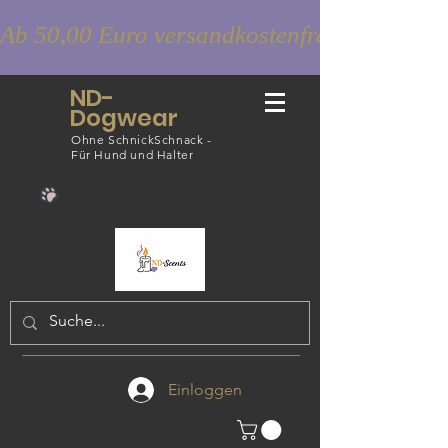
Ab 50,00 Euro versandkostenfrei
ND-
Dogwear
Ohne SchnickSchnack -
Für Hund und Halter
Einloggen