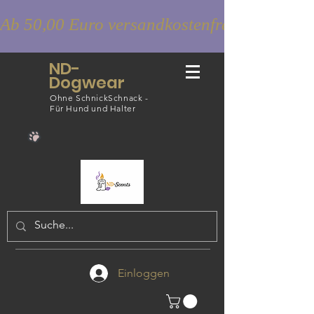
Ab 50,00 Euro versandkostenfrei
ND-
Dogwear
Ohne SchnickSchnack -
Für Hund und Halter
Einloggen