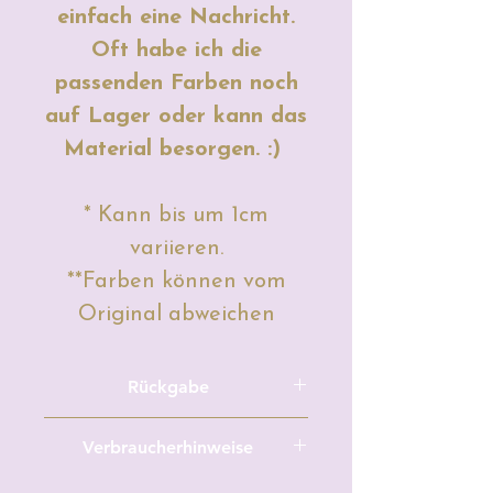
einfach eine Nachricht.
Oft habe ich die
passenden Farben noch
auf Lager oder kann das
Material besorgen. :)
* Kann bis um 1cm
variieren.
**Farben können vom
Original abweichen
Rückgabe
Meterware/Zuschnitte und
Verbraucherhinweise
maßgefertigte, personalisierte,
individuelle
Hersteller: