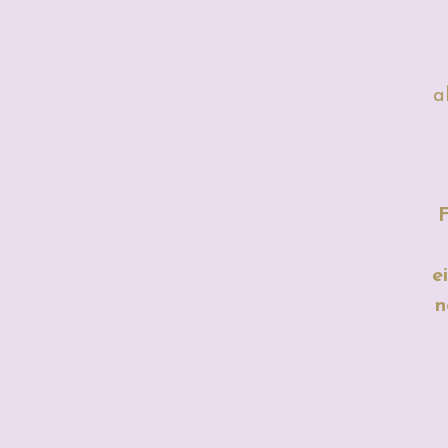
a
F
e
n