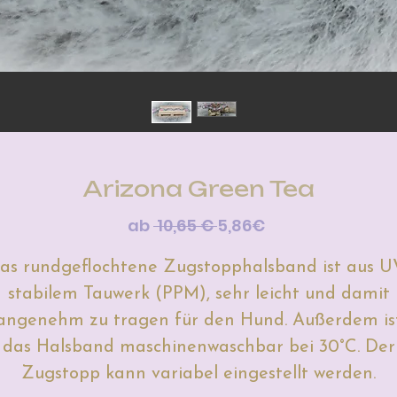
Arizona Green Tea
Standardpreis
Sale-
ab
 10,65 € 
5,86€
Preis
as rundgeflochtene Zugstopphalsband ist aus U
stabilem Tauwerk (PPM), sehr leicht und damit
angenehm zu tragen für den Hund. Außerdem is
das Halsband maschinenwaschbar bei 30°C. Der
Zugstopp kann variabel eingestellt werden.