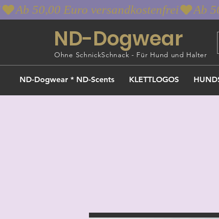
i
ND-Dogwear
Ohne SchnickSchnack - Für Hund und Halter
ND-Dogwear * ND-Scents
KLETTLOGOS
HUND