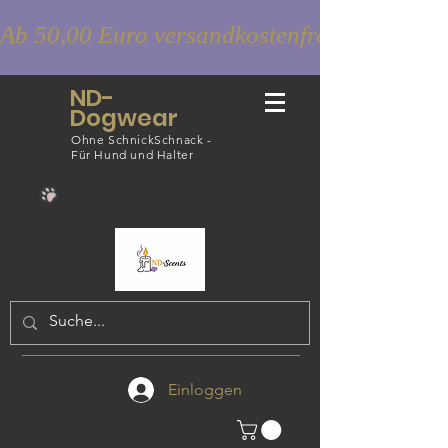
Ab 50,00 Euro versandkostenfrei
ND-
Dogwear
Ohne SchnickSchnack -
Für Hund und Halter
Einloggen