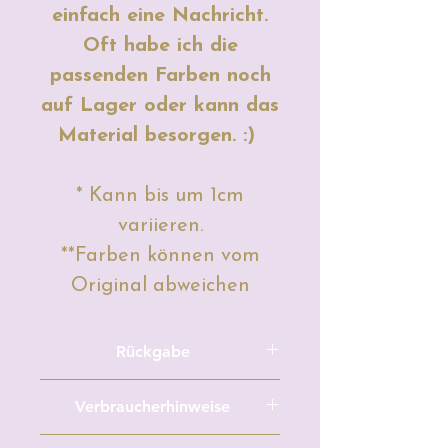
einfach eine Nachricht.
Oft habe ich die
passenden Farben noch
auf Lager oder kann das
Material besorgen. :)
* Kann bis um 1cm
variieren.
**Farben können vom
Original abweichen
Rückgabe
Meterware/Zuschnitte und
Verbraucherhinweise
maßgefertigte, personalisierte,
individuelle
Hersteller: