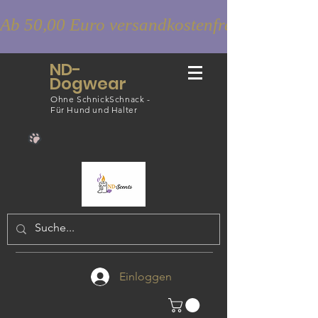
Ab 50,00 Euro versandkostenfrei
ND-
Dogwear
Ohne SchnickSchnack -
Für Hund und Halter
Einloggen