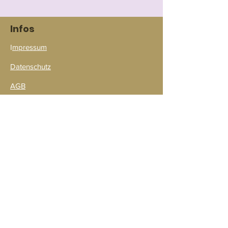
Infos
I
mpressum
Datenschutz
AGB
Widerruf
Bezahlmöglichkeiten
Verpackung & Versand
Kontakt
Versandpartner