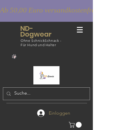
Ab 50,00 Euro versandkostenfrei
ND-
Dogwear
Ohne SchnickSchnack -
Für Hund und Halter
Einloggen