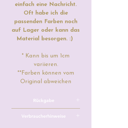
einfach eine Nachricht.
Oft habe ich die
passenden Farben noch
auf Lager oder kann das
Material besorgen. :)
* Kann bis um 1cm
variieren.
**Farben können vom
Original abweichen
Rückgabe
Meterware/Zuschnitte und
Verbraucherhinweise
maßgefertigte, personalisierte,
individuelle
Hersteller: