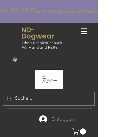
Ab 50,00 Euro versandkostenfrei
ND-
Dogwear
Ohne SchnickSchnack -
Für Hund und Halter
Einloggen