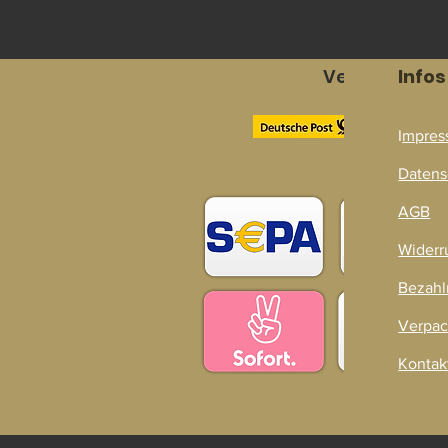
Versandpart
Infos
I
mpres
Zahlarten
Datens
AGB
Widerr
Bezahl
Verpac
Kontak