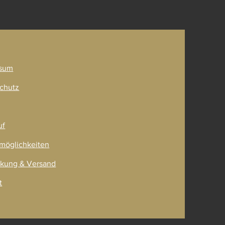
ner
sum
chutz
uf
möglichkeiten
kung & Versand
t