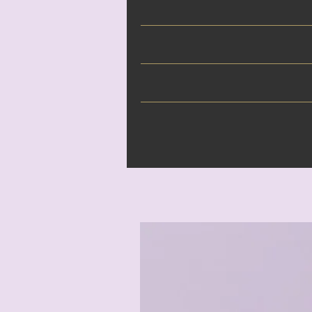
Sojawachs, Duftöl, Farbe (Mic
V
Bei alle