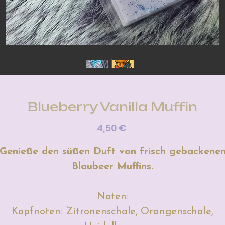
Blueberry Vanilla Muffin
Preis
4,50 €
Genieße den süßen Duft von frisch gebackene
Blaubeer Muffins.
Noten:
Kopfnoten: Zitronenschale, Orangenschale,