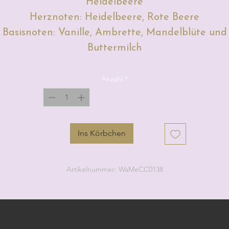
Heidelbeere
Herznoten: Heidelbeere, Rote Beere
Basisnoten: Vanille, Ambrette, Mandelblüte und
Buttermilch
Anzahl
*
Ins Körbchen
Artikelnummer: WaMeCC0138