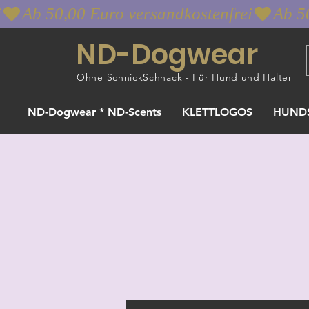
i
ND-Dogwear
Ohne SchnickSchnack - Für Hund und Halter
ND-Dogwear * ND-Scents
KLETTLOGOS
HUND