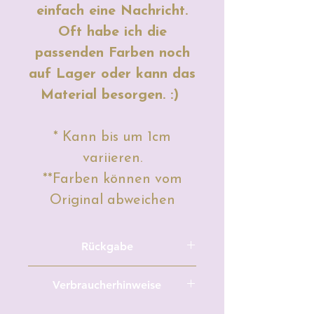
einfach eine Nachricht.
Oft habe ich die
passenden Farben noch
auf Lager oder kann das
Material besorgen. :)
* Kann bis um 1cm
variieren.
**Farben können vom
Original abweichen
Rückgabe
Meterware/Zuschnitte und
Verbraucherhinweise
maßgefertigte, personalisierte,
individuelle
Hersteller: