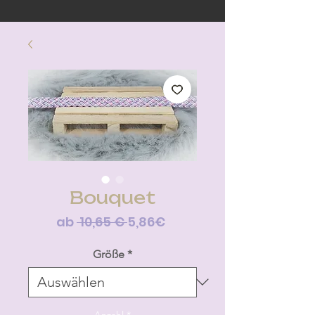
Bouquet
Standardpreis
Sale-
ab
 10,65 € 
5,86€
Preis
Größe
*
Anzahl
*