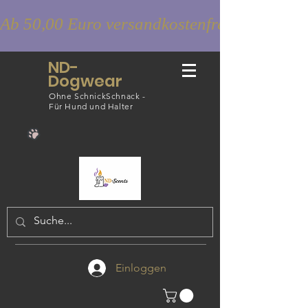
Ab 50,00 Euro versandkostenfrei
ND-
Dogwear
Ohne SchnickSchnack -
Für Hund und Halter
Einloggen