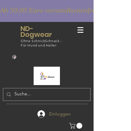
Ab 50,00 Euro versandkostenfrei
ND-
Dogwear
Ohne SchnickSchnack -
Für Hund und Halter
Einloggen