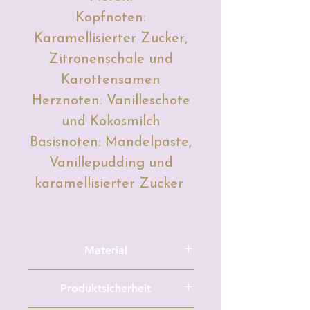
Kopfnoten:
Karamellisierter Zucker,
Zitronenschale und
Karottensamen
Herznoten: Vanilleschote
und Kokosmilch
Basisnoten: Mandelpaste,
Vanillepudding und
karamellisierter Zucker
Material
Sojawachs, Duftöl, Farbe (Mica
Produktsicherheit
Pulver, flüssige Kerzenfarbe, feste