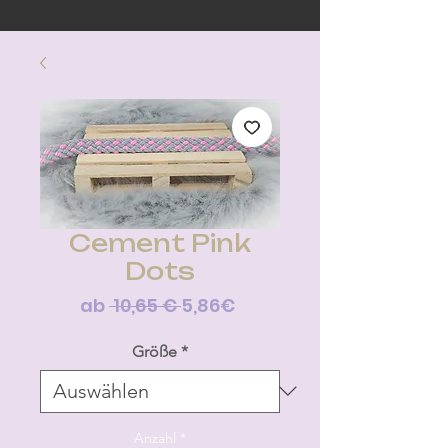
Cement Pink
Dots
Standardpreis
Sale-
ab
 10,65 € 
5,86€
Preis
Größe
*
Anzahl
*