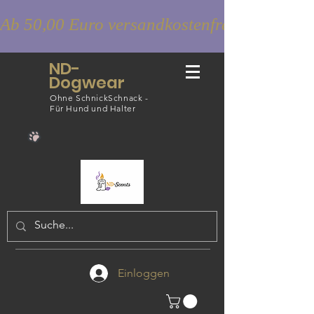
Ab 50,00 Euro versandkostenfrei
ND-
Dogwear
Ohne SchnickSchnack -
Für Hund und Halter
Einloggen