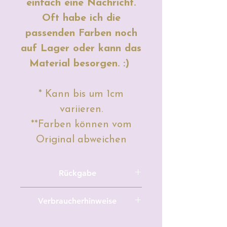
einfach eine Nachricht.
Oft habe ich die
passenden Farben noch
auf Lager oder kann das
Material besorgen. :)
* Kann bis um 1cm
variieren.
**Farben können vom
Original abweichen
Rückgabe
Meterware/Zuschnitte und
Verbraucherhinweise
maßgefertigte, personalisierte,
individualisierte
Hersteller: