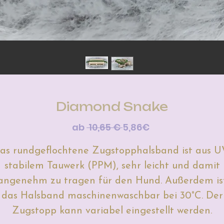
Diamond Snake
Standardpreis
Sale-
ab
 10,65 € 
5,86€
Preis
as rundgeflochtene Zugstopphalsband ist aus U
stabilem Tauwerk (PPM), sehr leicht und damit
angenehm zu tragen für den Hund. Außerdem is
das Halsband maschinenwaschbar bei 30°C. Der
Zugstopp kann variabel eingestellt werden.