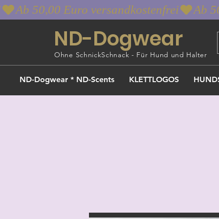
i
ND-Dogwear
Ohne SchnickSchnack - Für Hund und Halter
ND-Dogwear * ND-Scents
KLETTLOGOS
HUND