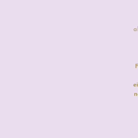
a
F
e
n