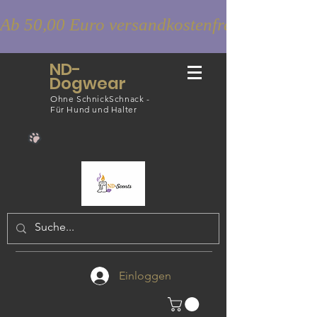
Ab 50,00 Euro versandkostenfrei
ND-
Dogwear
Ohne SchnickSchnack -
Für Hund und Halter
Einloggen