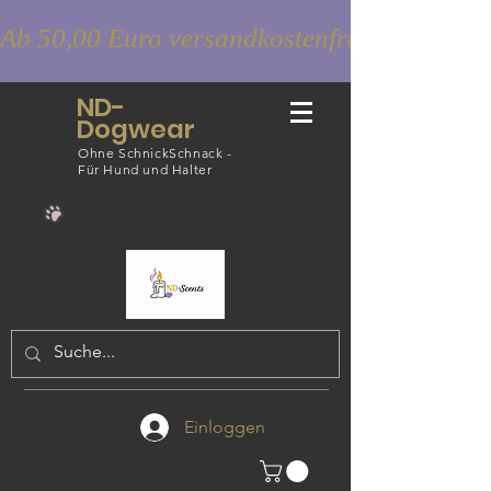
Ab 50,00 Euro versandkostenfrei
ND-
Dogwear
Ohne SchnickSchnack -
Für Hund und Halter
Einloggen