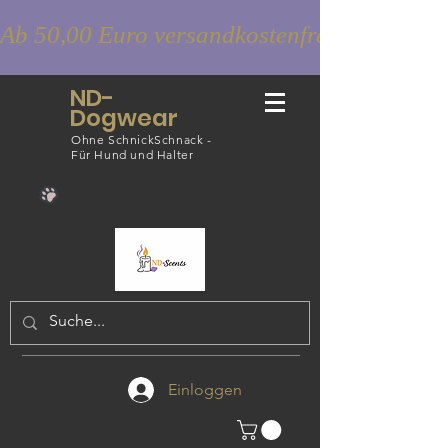
Ab 50,00 Euro versandkostenfrei
ND-
Dogwear
Ohne SchnickSchnack -
Für Hund und Halter
Einloggen