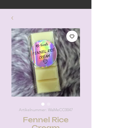
Artikelnummer: WaMeCC0047
Fennel Rice
Cream