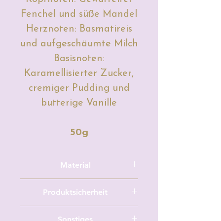
Fenchel und süße Mandel
Herznoten: Basmatireis
und aufgeschäumte Milch
Basisnoten:
Karamellisierter Zucker,
cremiger Pudding und
butterige Vanille
50g
Material
Sojawachs, Duftöl, Farbe (Mica
Produktsicherheit
Pulver, flüssige Kerzenfarbe, feste
Kerzenfarbe, Glitzer,
Nur in geeigneten Duftlampen
Sonstiges
Trockenblumen) je nach