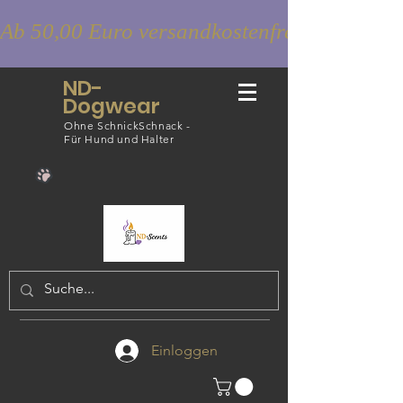
Ab 50,00 Euro versandkostenfrei
ND-
Dogwear
Ohne SchnickSchnack -
Für Hund und Halter
Einloggen