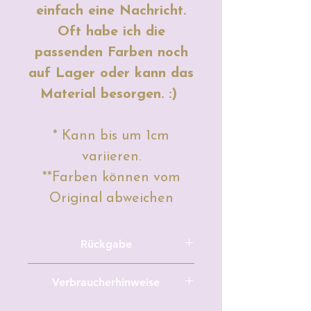
einfach eine Nachricht.
Oft habe ich die
passenden Farben noch
auf Lager oder kann das
Material besorgen. :)
* Kann bis um 1cm
variieren.
**Farben können vom
Original abweichen
Rückgabe
Meterware/Zuschnitte und
Verbraucherhinweise
maßgefertigte, personalisierte,
individuelle
Hersteller: