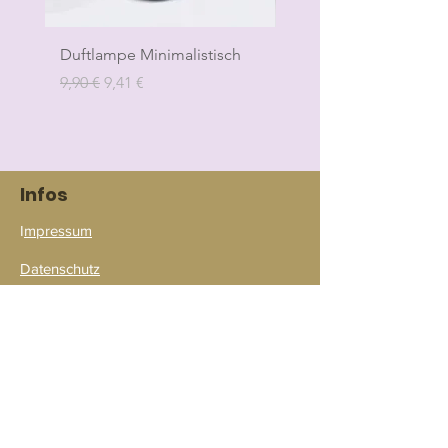
Nach Gebrauch Hände waschen.
Bei allergischen Reaktionen,
Duftlampe Minimalistisch
Duftlampe Bubble
Augenkontakt oder verschlucken
Standardpreis
Sale-Preis
Standardpreis
9,90 €
9,41 €
9,90 €
Arzt konsultieren.
Infos
I
mpressum
Datenschutz
AGB
Widerruf
Bezahlmöglichkeiten
Verpackung & Versand