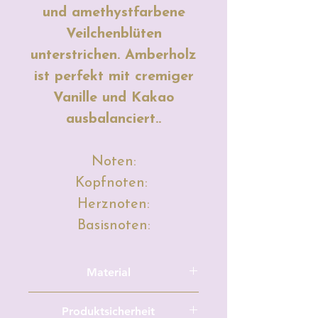
und amethystfarbene
Veilchenblüten
unterstrichen. Amberholz
ist perfekt mit cremiger
Vanille und Kakao
ausbalanciert..
Noten:
Kopfnoten:
Herznoten:
Basisnoten:
Material
Sojawachs, Duftöl, Farbe (Mica
Produktsicherheit
Pulver, flüssige Kerzenfarbe, feste