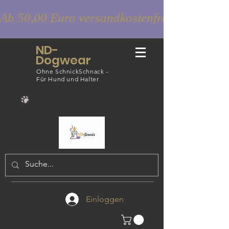
Ab 50,00 Euro versandkostenfrei
ND-
Dogwear
Ohne SchnickSchnack -
Für Hund und Halter
Einloggen