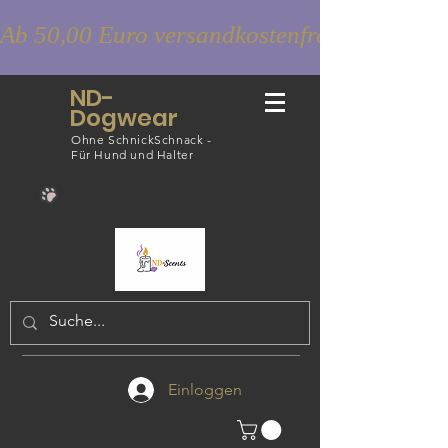
Ab 50,00 Euro versandkostenfrei
ND-
Dogwear
Ohne SchnickSchnack -
Für Hund und Halter
Einloggen