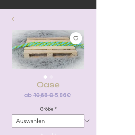
Oase
Standardpreis
Sale-
ab
 10,65 € 
5,86€
Preis
Größe
*
Anzahl
*