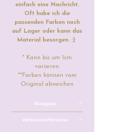
einfach eine Nachricht.
Oft habe ich die
passenden Farben noch
auf Lager oder kann das
Material besorgen. :)
* Kann bis um 1cm
variieren.
**Farben können vom
Original abweichen
Rückgabe
Meterware/Zuschnitte und
Verbraucherhinweise
maßgefertigte, personalisierte,
individualisierte
Hersteller: