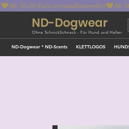
i
ND-Dogwear
Ohne SchnickSchnack - Für Hund und Halter
ND-Dogwear * ND-Scents
KLETTLOGOS
HUND