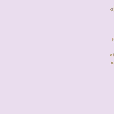
a
F
e
n