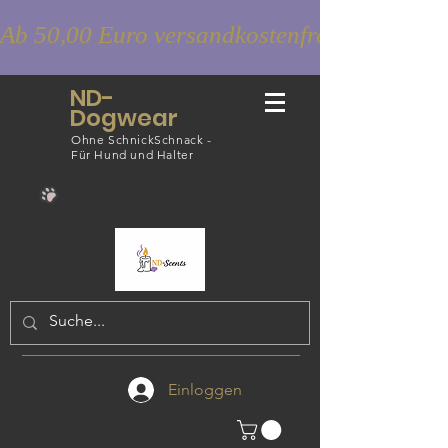
Ab 50,00 Euro versandkostenfrei
ND-
Dogwear
Ohne SchnickSchnack -
Für Hund und Halter
Einloggen