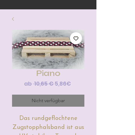
Piano
Standardpreis
Sale-
ab
 10,65 € 
5,86€
Preis
Nicht verfügbar
Das rundgeflochtene
Zugstopphalsband ist aus