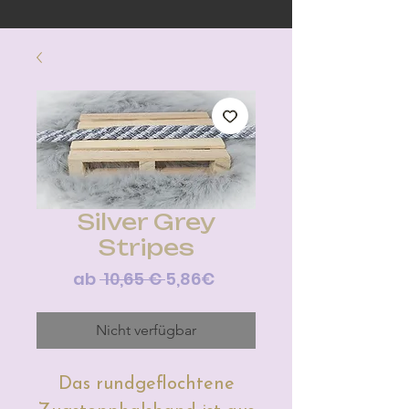
Silver Grey
Stripes
Standardpreis
Sale-
ab
 10,65 € 
5,86€
Preis
Nicht verfügbar
Das rundgeflochtene