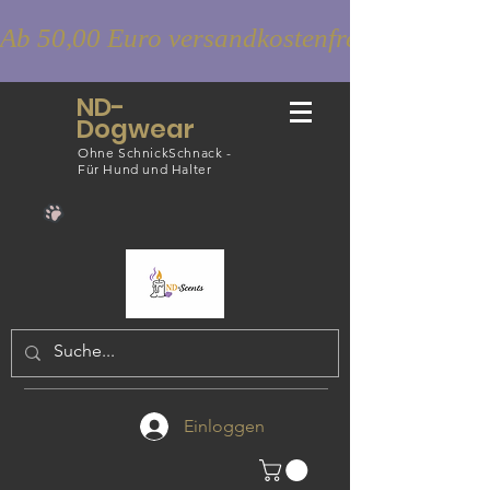
Ab 50,00 Euro versandkostenfrei
ND-
Dogwear
Ohne SchnickSchnack -
Für Hund und Halter
Einloggen