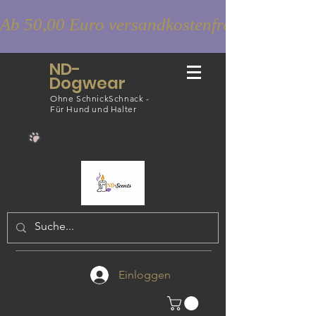
Ab 50,00 Euro versandkostenfrei
ND-
Dogwear
Ohne SchnickSchnack -
Für Hund und Halter
Einloggen